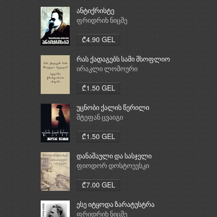
ანტიქრისტე
ფრიდრიხ ნიცშე
₾4.90 GEL
რას ქადაგებს სამი მსოფლიო
რელიგია: ბუდიზმი,
ირაკლი ლომოური
ქრისტიანობა, ისლამი
₾1.50 GEL
უცნობი ქალის წერილი
შტეფან ცვაიგი
₾1.50 GEL
დანაშაული და სასჯელი
ფიოდორ დოსტოევსკი
₾7.00 GEL
ესე იტყოდა ზარატუსტრა
ფრიდრიხ ნიცშე