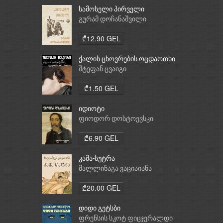
სამოსელი პირველი
გურამ დოჩანაშვილი
₾12.90 GEL
ქალის ცხოვრების ოცდაოთხი
საათი
შტეფან ცვაიგი
₾1.50 GEL
იდიოტი
ფიოდორ დოსტოევსკი
₾6.90 GEL
კამა-სუტრა
მალლინაგა ვაციაიანა
₾20.00 GEL
დიდი გეტსბი
ფრენსის სკოტ ფიცჯერალდი