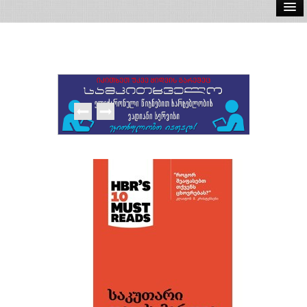
ელ.წიგნები
აუდიო წიგნები
ავტორები
გამომცემლობები