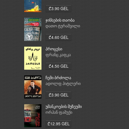
₾3.90 GEL
ჯინსების თაობა
დათო ტურაშვილი
₾4.60 GEL
პროცესი
ფრანც კაფკა
₾4.50 GEL
ჩემი ბრძოლა
ადოლფ ჰიტლერი
₾3.90 GEL
უმანკოების მუზეუმი
ორჰან ფამუქი
₾12.95 GEL