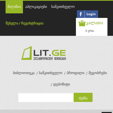
მაღაზია
აპლიკაციები
სამკითხველო
კალათა
შესვლა
/
რეგისტრაცია
0 ერთ.
ბიბლიოთეკა
სამკითხველო
პროფილი
მეგობრები
დეპოზიტი