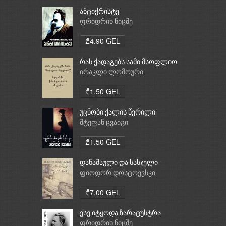
ანტიქრისტე
ფრიდრიხ ნიცშე
₾4.90 GEL
რას ქადაგებს სამი მსოფლიო
რელიგია: ბუდიზმი,
ირაკლი ლომოური
ქრისტიანობა, ისლამი
₾1.50 GEL
უცნობი ქალის წერილი
შტეფან ცვაიგი
₾1.50 GEL
დანაშაული და სასჯელი
ფიოდორ დოსტოევსკი
₾7.00 GEL
ესე იტყოდა ზარატუსტრა
ფრიდრიხ ნიცშე