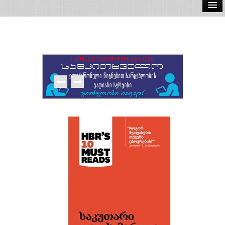
ელ.წიგნები
აუდიო წიგნები
ავტორები
გამომცემლობები