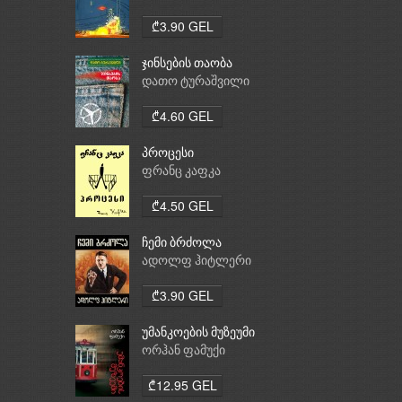
₾3.90 GEL
ჯინსების თაობა
დათო ტურაშვილი
₾4.60 GEL
პროცესი
ფრანც კაფკა
₾4.50 GEL
ჩემი ბრძოლა
ადოლფ ჰიტლერი
₾3.90 GEL
უმანკოების მუზეუმი
ორჰან ფამუქი
₾12.95 GEL