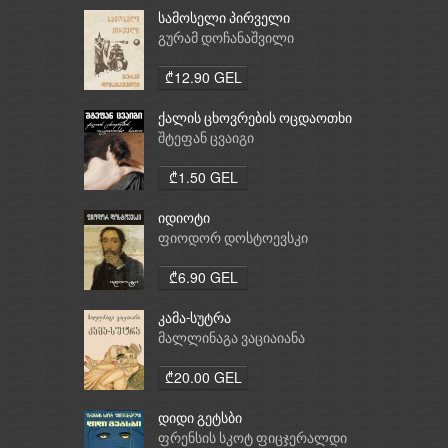
სამოსელი პირველი
გურამ დოჩანაშვილი
₾12.90 GEL
ქალის ცხოვრების ოცდაოთხი
საათი
შტეფან ცვაიგი
₾1.50 GEL
იდიოტი
ფიოდორ დოსტოევსკი
₾6.90 GEL
კამა-სუტრა
მალლინაგა ვაციაიანა
₾20.00 GEL
დიდი გეტსბი
ფრენსის სკოტ ფიცჯერალდი