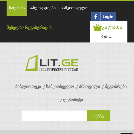
მაღაზია
აპლიკაციები
სამკითხველო
კალათა
შესვლა
/
რეგისტრაცია
0 ერთ.
ბიბლიოთეკა
სამკითხველო
პროფილი
მეგობრები
დეპოზიტი