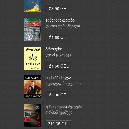
₾3.90 GEL
ჯინსების თაობა
დათო ტურაშვილი
₾4.60 GEL
პროცესი
ფრანც კაფკა
₾4.50 GEL
ჩემი ბრძოლა
ადოლფ ჰიტლერი
₾3.90 GEL
უმანკოების მუზეუმი
ორჰან ფამუქი
₾12.95 GEL