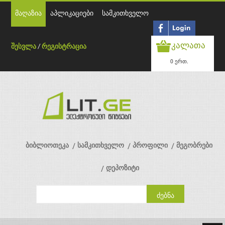
მაღაზია
აპლიკაციები
სამკითხველო
კალათა
შესვლა
/
რეგისტრაცია
0 ერთ.
ბიბლიოთეკა
სამკითხველო
პროფილი
მეგობრები
დეპოზიტი