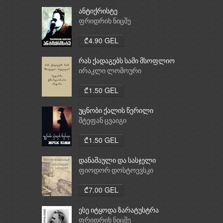
ანტიქრისტე
ფრიდრიხ ნიცშე
₾4.90 GEL
რას ქადაგებს სამი მსოფლიო
რელიგია: ბუდიზმი,
ირაკლი ლომოური
ქრისტიანობა, ისლამი
₾1.50 GEL
უცნობი ქალის წერილი
შტეფან ცვაიგი
₾1.50 GEL
დანაშაული და სასჯელი
ფიოდორ დოსტოევსკი
₾7.00 GEL
ესე იტყოდა ზარატუსტრა
ფრიდრიხ ნიცშე