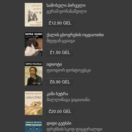
სამოსელი პირველი
გურამ დოჩანაშვილი
₾12.90 GEL
ქალის ცხოვრების ოცდაოთხი
საათი
შტეფან ცვაიგი
₾1.50 GEL
იდიოტი
ფიოდორ დოსტოევსკი
₾6.90 GEL
კამა-სუტრა
მალლინაგა ვაციაიანა
₾20.00 GEL
დიდი გეტსბი
ფრენსის სკოტ ფიცჯერალდი