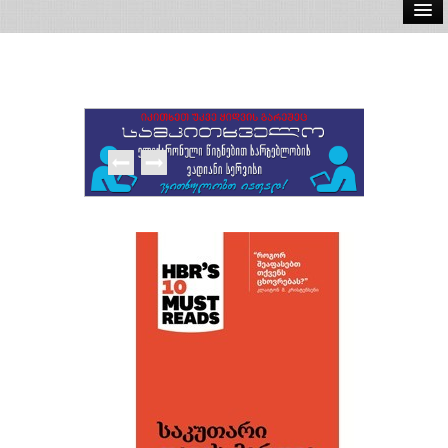
ელ.წიგნები
აუდიო წიგნები
ავტორები
გამომცემლობები