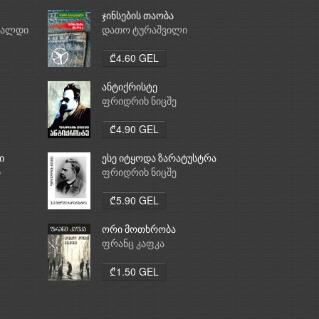
ჯინსების თაობა
რალდი
დათო ტურაშვილი
₾4.60 GEL
ანტიქრისტე
ფრიდრიხ ნიცშე
₾4.90 GEL
ი
ესე იტყოდა ზარატუსტრა
ი
ფრიდრიხ ნიცშე
₾5.90 GEL
ორი მოთხრობა
ფრანც კაფკა
₾1.50 GEL