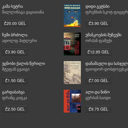
კამა-სუტრა
დიდი გეტსბი
მალლინაგა ვაციაიანა
ფრენსის სკოტ ფიცჯე
₾20.00 GEL
₾3.90 GEL
ჩემი ბრძოლა
უმანკოების მუზეუმი
ადოლფ ჰიტლერი
ორჰან ფამუქი
₾3.90 GEL
₾12.95 GEL
უცნობი ქალის წერილი
დანაშაული და სასჯელ
შტეფან ცვაიგი
ფიოდორ დოსტოევსკ
₾1.50 GEL
₾7.00 GEL
გარდასახვა
ალი და ნინო
ფრანც კაფკა
ყურბან საიდი
₾2.50 GEL
₾9.75 GEL